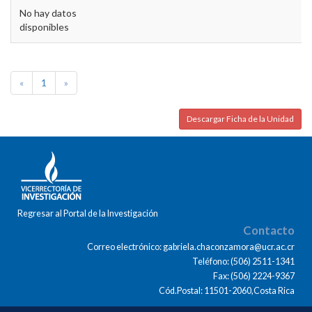
No hay datos
disponibles
«
1
»
Descargar Ficha de la Unidad
Regresar al Portal de la Investigación
Contacto
Correo electrónico: gabriela.chaconzamora@ucr.ac.cr
Teléfono: (506) 2511-1341
Fax: (506) 2224-9367
Cód.Postal: 11501-2060,Costa Rica