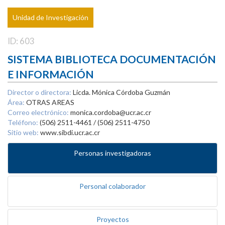
Unidad de Investigación
ID: 603
SISTEMA BIBLIOTECA DOCUMENTACIÓN
E INFORMACIÓN
Director o directora:
Licda. Mónica Córdoba Guzmán
Área:
OTRAS AREAS
Correo electrónico:
monica.cordoba@ucr.ac.cr
Teléfono:
(506) 2511-4461 / (506) 2511-4750
Sitio web:
www.sibdi.ucr.ac.cr
Personas investigadoras
Personal colaborador
Proyectos