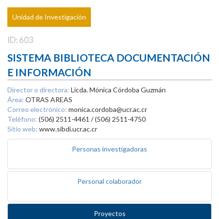
Unidad de Investigación
ID: 603
SISTEMA BIBLIOTECA DOCUMENTACIÓN
E INFORMACIÓN
Director o directora:
Licda. Mónica Córdoba Guzmán
Área:
OTRAS AREAS
Correo electrónico:
monica.cordoba@ucr.ac.cr
Teléfono:
(506) 2511-4461 / (506) 2511-4750
Sitio web:
www.sibdi.ucr.ac.cr
Personas investigadoras
Personal colaborador
Proyectos