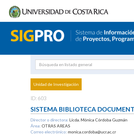
Investigador
Uni
Proyecto
Unidad de Investigación
inves
ID: 603
SISTEMA BIBLIOTECA DOCUMEN
Director o directora:
Licda. Mónica Córdoba Guzmán
Área:
OTRAS AREAS
Correo electrónico:
monica.cordoba@ucr.ac.cr