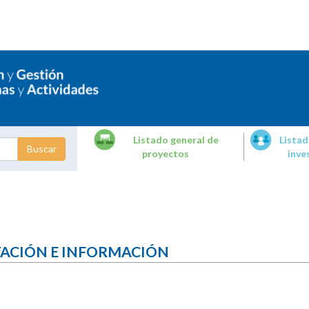
Listado general de
Listad
proyectos
inve
dades de
tigación
TACIÓN E INFORMACIÓN