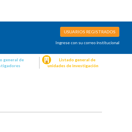
USUARIOS REGISTRADOS
Ingrese con su correo institucional
o general de
Listado general de
stigadores
unidades de investigación