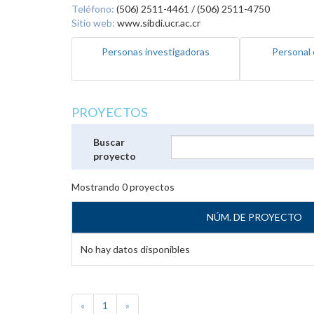
Teléfono:
(506) 2511-4461 / (506) 2511-4750
Sitio web:
www.sibdi.ucr.ac.cr
Personas investigadoras
Personal 
PROYECTOS
Buscar
proyecto
Mostrando
0
proyectos
NÚM. DE PROYECTO
No hay datos disponibles
«
1
»