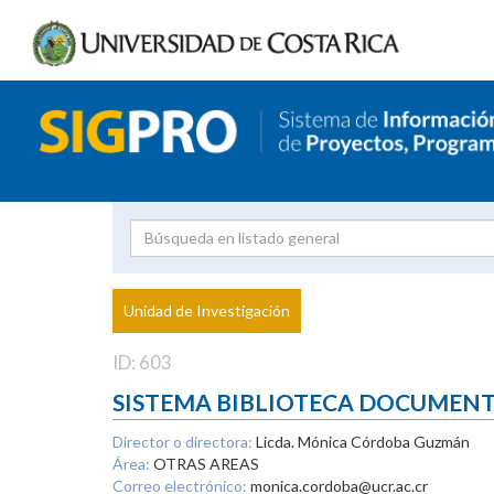
Investigador
Uni
Proyecto
Unidad de Investigación
inves
ID: 603
SISTEMA BIBLIOTECA DOCUMEN
Director o directora:
Licda. Mónica Córdoba Guzmán
Área:
OTRAS AREAS
Correo electrónico:
monica.cordoba@ucr.ac.cr