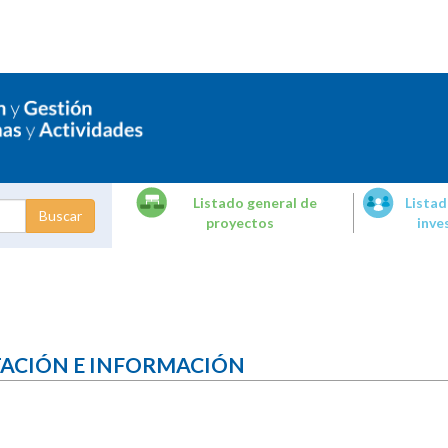
Listado general de
Listad
proyectos
inve
dades de
tigación
TACIÓN E INFORMACIÓN