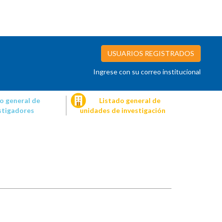
USUARIOS REGISTRADOS
Ingrese con su correo institucional
o general de
Listado general de
stigadores
unidades de investigación