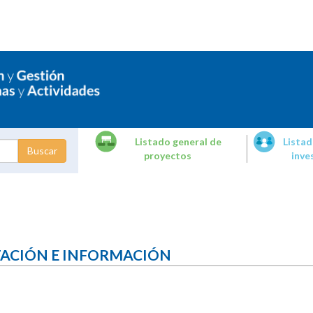
Listado general de
Listad
proyectos
inve
dades de
tigación
TACIÓN E INFORMACIÓN