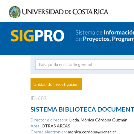
Investigador
Uni
Proyecto
Unidad de Investigación
inves
ID: 603
SISTEMA BIBLIOTECA DOCUMEN
Director o directora:
Licda. Mónica Córdoba Guzmán
Área:
OTRAS AREAS
Correo electrónico:
monica.cordoba@ucr.ac.cr