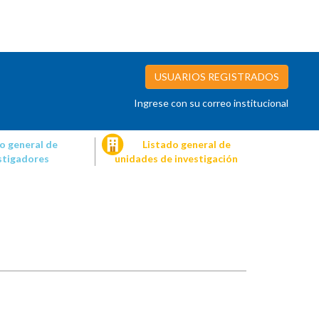
USUARIOS REGISTRADOS
Ingrese con su correo institucional
o general de
Listado general de
stigadores
unidades de investigación