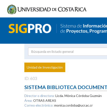
Investigador
Uni
Proyecto
Unidad de Investigación
inves
ID: 603
SISTEMA BIBLIOTECA DOCUMEN
Director o directora:
Licda. Mónica Córdoba Guzmán
Área:
OTRAS AREAS
Correo electrónico:
monica.cordoba@ucr.ac.cr