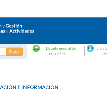
Listado general de
Listad
proyectos
inve
dades de
tigación
TACIÓN E INFORMACIÓN