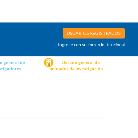
USUARIOS REGISTRADOS
Ingrese con su correo institucional
o general de
Listado general de
stigadores
unidades de investigación