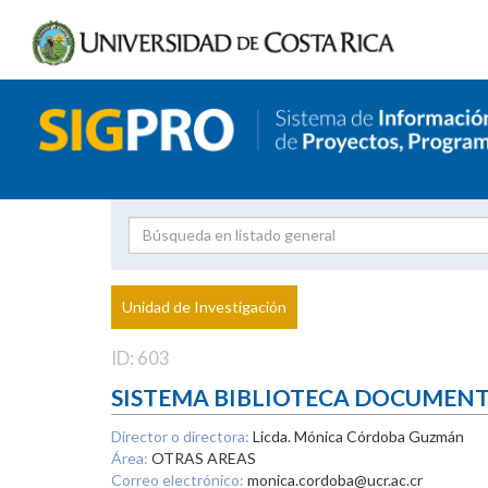
Investigador
Uni
Proyecto
Unidad de Investigación
inves
ID: 603
SISTEMA BIBLIOTECA DOCUMEN
Director o directora:
Licda. Mónica Córdoba Guzmán
Área:
OTRAS AREAS
Correo electrónico:
monica.cordoba@ucr.ac.cr