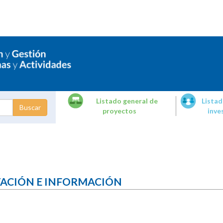
Listado general de
Listad
proyectos
inve
dades de
tigación
TACIÓN E INFORMACIÓN