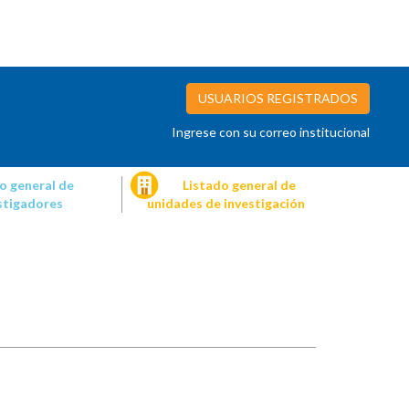
USUARIOS REGISTRADOS
Ingrese con su correo institucional
o general de
Listado general de
stigadores
unidades de investigación