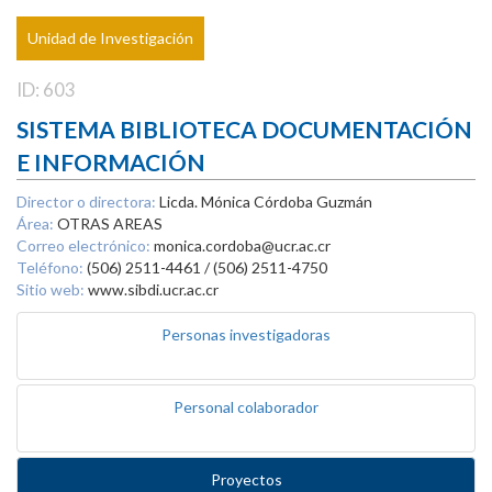
Unidad de Investigación
ID: 603
SISTEMA BIBLIOTECA DOCUMENTACIÓN
E INFORMACIÓN
Director o directora:
Licda. Mónica Córdoba Guzmán
Área:
OTRAS AREAS
Correo electrónico:
monica.cordoba@ucr.ac.cr
Teléfono:
(506) 2511-4461 / (506) 2511-4750
Sitio web:
www.sibdi.ucr.ac.cr
Personas investigadoras
Personal colaborador
Proyectos