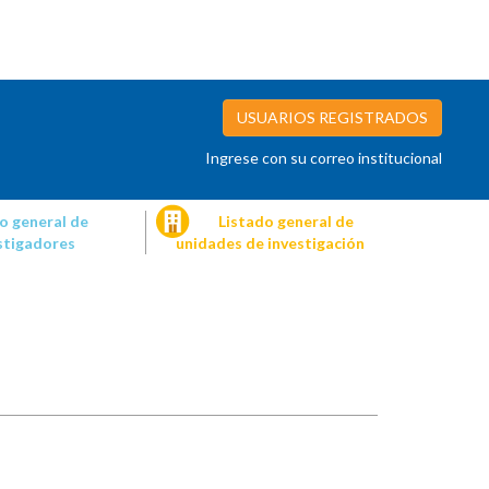
USUARIOS REGISTRADOS
Ingrese con su correo institucional
o general de
Listado general de
stigadores
unidades de investigación