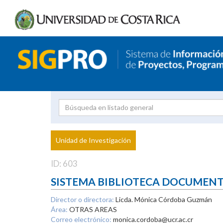
Investigador
Uni
Proyecto
Unidad de Investigación
inves
ID: 603
SISTEMA BIBLIOTECA DOCUMEN
Director o directora:
Licda. Mónica Córdoba Guzmán
Área:
OTRAS AREAS
Correo electrónico:
monica.cordoba@ucr.ac.cr