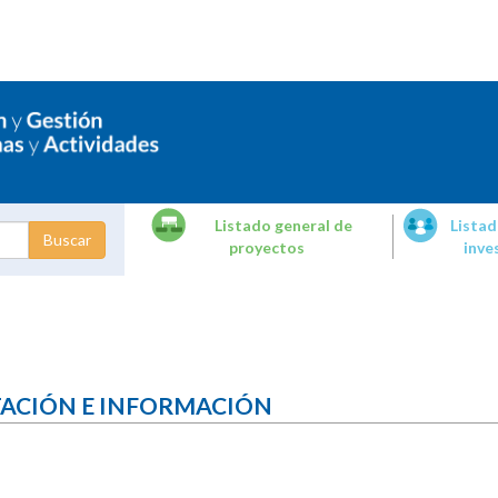
Listado general de
Listad
proyectos
inve
dades de
tigación
TACIÓN E INFORMACIÓN