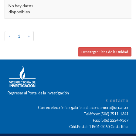
No hay datos
disponibles
«
1
»
Descargar Ficha de la Unidad
Regresar al Portal de la Investigación
Contacto
Correo electrónico: gabriela.chaconzamora@ucr.ac.cr
Teléfono: (506) 2511-1341
Fax: (506) 2224-9367
Cód.Postal: 11501-2060,Costa Rica