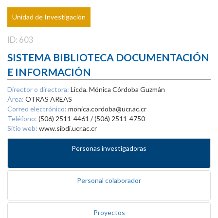
Unidad de Investigación
ID: 603
SISTEMA BIBLIOTECA DOCUMENTACIÓN
E INFORMACIÓN
Director o directora:
Licda. Mónica Córdoba Guzmán
Área:
OTRAS AREAS
Correo electrónico:
monica.cordoba@ucr.ac.cr
Teléfono:
(506) 2511-4461 / (506) 2511-4750
Sitio web:
www.sibdi.ucr.ac.cr
Personas investigadoras
Personal colaborador
Proyectos