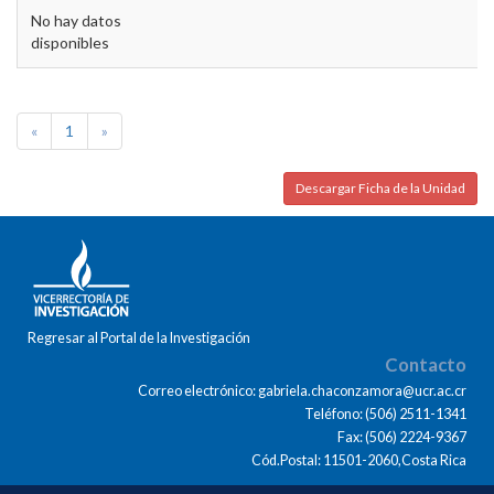
No hay datos
disponibles
«
1
»
Descargar Ficha de la Unidad
Regresar al Portal de la Investigación
Contacto
Correo electrónico: gabriela.chaconzamora@ucr.ac.cr
Teléfono: (506) 2511-1341
Fax: (506) 2224-9367
Cód.Postal: 11501-2060,Costa Rica