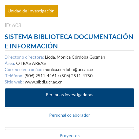
Unidad de Investigación
ID: 603
SISTEMA BIBLIOTECA DOCUMENTACIÓN
E INFORMACIÓN
Director o directora:
Licda. Mónica Córdoba Guzmán
Área:
OTRAS AREAS
Correo electrónico:
monica.cordoba@ucr.ac.cr
Teléfono:
(506) 2511-4461 / (506) 2511-4750
Sitio web:
www.sibdi.ucr.ac.cr
Personas investigadoras
Personal colaborador
Proyectos