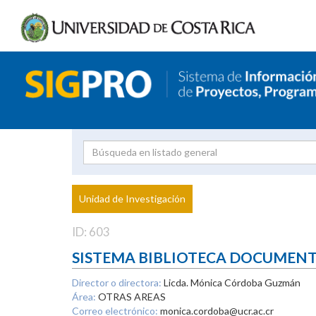
Investigador
Uni
Proyecto
Unidad de Investigación
inves
ID: 603
SISTEMA BIBLIOTECA DOCUMEN
Director o directora:
Licda. Mónica Córdoba Guzmán
Área:
OTRAS AREAS
Correo electrónico:
monica.cordoba@ucr.ac.cr