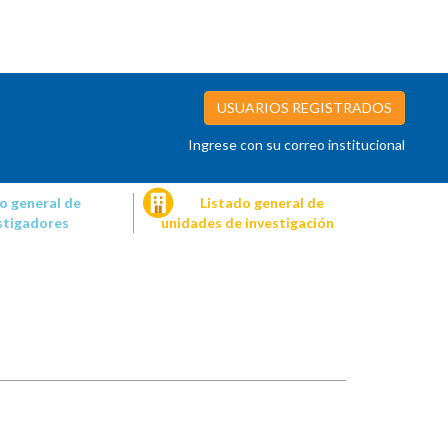
USUARIOS REGISTRADOS
Ingrese con su correo institucional
o general de
Listado general de
stigadores
unidades de investigación