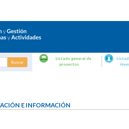
Listado general de
Listad
proyectos
inve
dades de
tigación
TACIÓN E INFORMACIÓN