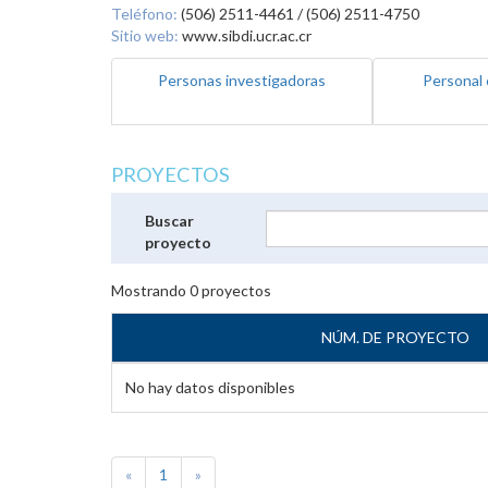
Teléfono:
(506) 2511-4461 / (506) 2511-4750
Sitio web:
www.sibdi.ucr.ac.cr
Personas investigadoras
Personal 
PROYECTOS
Buscar
proyecto
Mostrando
0
proyectos
NÚM. DE PROYECTO
No hay datos disponibles
«
1
»