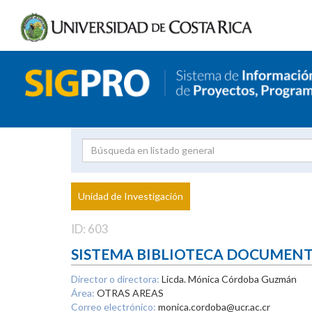
Investigador
Uni
Proyecto
Unidad de Investigación
inves
ID: 603
SISTEMA BIBLIOTECA DOCUMEN
Director o directora:
Licda. Mónica Córdoba Guzmán
Área:
OTRAS AREAS
Correo electrónico:
monica.cordoba@ucr.ac.cr