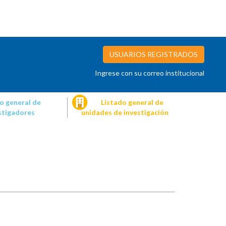
USUARIOS REGISTRADOS
Ingrese con su correo institucional
o general de
Listado general de
stigadores
unidades de investigación