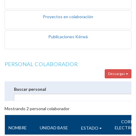
Proyectos en colaboración
Publicaciones Kérwá
PERSONAL COLABORADOR
Descargas
Buscar personal
Mostrando
2
personal colaborador
CORR
NOMBRE
UNIDAD BASE
ELECTRÓ
ESTADO