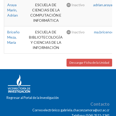
Araya
ESCUELA DE
Inactivo
adrian.araya@u
Marin,
CIENCIAS DE LA
Adrian
COMPUTACIÓN E
INFORMÁTICA
Briceño
ESCUELA DE
Inactivo
ma.briceno@u
Meza,
BIBLIOTECOLOGÍA
Maria
Y CIENCIAS DE LA
INFORMACIÓN
Descargar Ficha de la Unidad
Regresar al Portal de la Investigación
Contacto
Correo electrónico: gabriela.chaconzamora@ucr.ac.cr
Teléfono: (506) 2511-1341