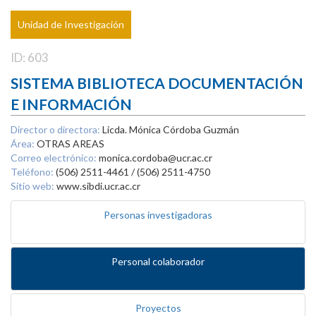
Unidad de Investigación
ID: 603
SISTEMA BIBLIOTECA DOCUMENTACIÓN
E INFORMACIÓN
Director o directora:
Licda. Mónica Córdoba Guzmán
Área:
OTRAS AREAS
Correo electrónico:
monica.cordoba@ucr.ac.cr
Teléfono:
(506) 2511-4461 / (506) 2511-4750
Sitio web:
www.sibdi.ucr.ac.cr
Personas investigadoras
Personal colaborador
Proyectos