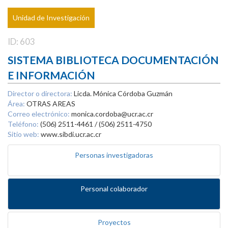
Unidad de Investigación
ID: 603
SISTEMA BIBLIOTECA DOCUMENTACIÓN
E INFORMACIÓN
Director o directora:
Licda. Mónica Córdoba Guzmán
Área:
OTRAS AREAS
Correo electrónico:
monica.cordoba@ucr.ac.cr
Teléfono:
(506) 2511-4461 / (506) 2511-4750
Sitio web:
www.sibdi.ucr.ac.cr
Personas investigadoras
Personal colaborador
Proyectos