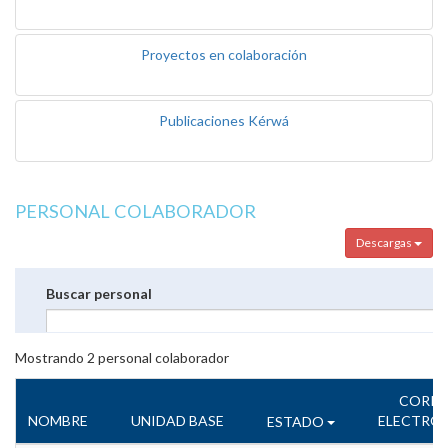
Proyectos en colaboración
Publicaciones Kérwá
PERSONAL COLABORADOR
Descargas
Buscar personal
Mostrando
2
personal colaborador
CORR
NOMBRE
UNIDAD BASE
ELECTRÓ
ESTADO