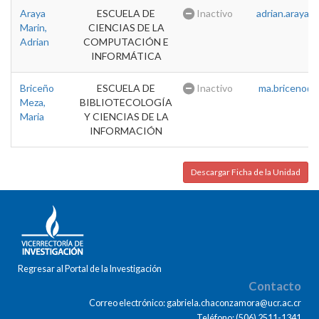
Araya
ESCUELA DE
Inactivo
adrian.araya@u
Marin,
CIENCIAS DE LA
Adrian
COMPUTACIÓN E
INFORMÁTICA
Briceño
ESCUELA DE
Inactivo
ma.briceno@u
Meza,
BIBLIOTECOLOGÍA
Maria
Y CIENCIAS DE LA
INFORMACIÓN
Descargar Ficha de la Unidad
Regresar al Portal de la Investigación
Contacto
Correo electrónico: gabriela.chaconzamora@ucr.ac.cr
Teléfono: (506) 2511-1341