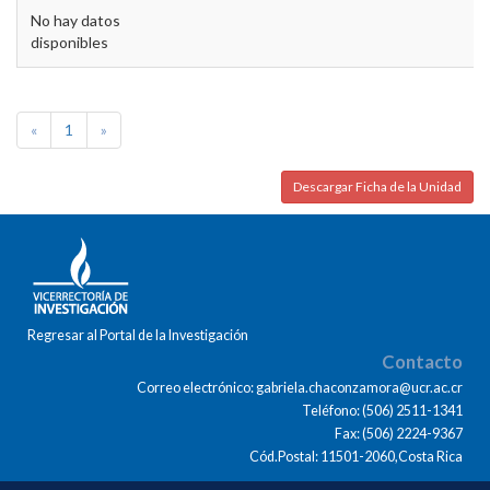
No hay datos
disponibles
«
1
»
Descargar Ficha de la Unidad
Regresar al Portal de la Investigación
Contacto
Correo electrónico: gabriela.chaconzamora@ucr.ac.cr
Teléfono: (506) 2511-1341
Fax: (506) 2224-9367
Cód.Postal: 11501-2060,Costa Rica