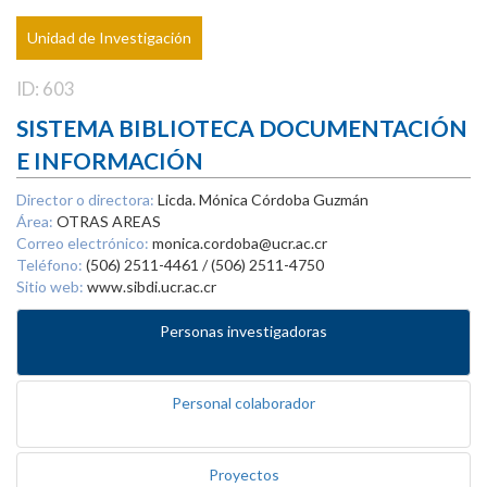
Unidad de Investigación
ID: 603
SISTEMA BIBLIOTECA DOCUMENTACIÓN
E INFORMACIÓN
Director o directora:
Licda. Mónica Córdoba Guzmán
Área:
OTRAS AREAS
Correo electrónico:
monica.cordoba@ucr.ac.cr
Teléfono:
(506) 2511-4461 / (506) 2511-4750
Sitio web:
www.sibdi.ucr.ac.cr
Personas investigadoras
Personal colaborador
Proyectos