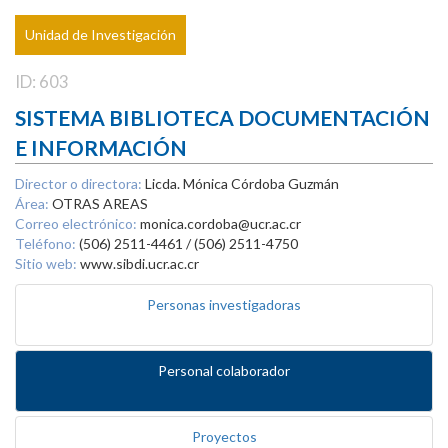
Unidad de Investigación
ID: 603
SISTEMA BIBLIOTECA DOCUMENTACIÓN
E INFORMACIÓN
Director o directora:
Licda. Mónica Córdoba Guzmán
Área:
OTRAS AREAS
Correo electrónico:
monica.cordoba@ucr.ac.cr
Teléfono:
(506) 2511-4461 / (506) 2511-4750
Sitio web:
www.sibdi.ucr.ac.cr
Personas investigadoras
Personal colaborador
Proyectos