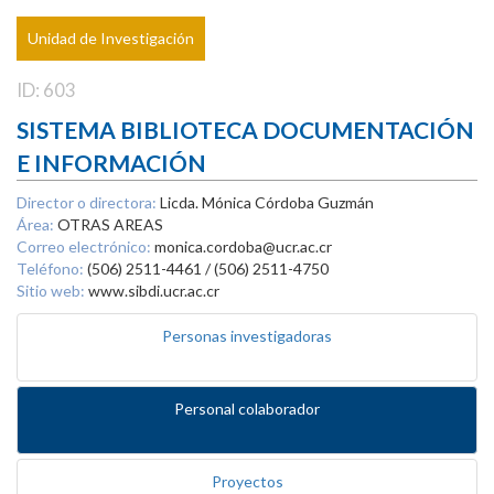
Unidad de Investigación
ID: 603
SISTEMA BIBLIOTECA DOCUMENTACIÓN
E INFORMACIÓN
Director o directora:
Licda. Mónica Córdoba Guzmán
Área:
OTRAS AREAS
Correo electrónico:
monica.cordoba@ucr.ac.cr
Teléfono:
(506) 2511-4461 / (506) 2511-4750
Sitio web:
www.sibdi.ucr.ac.cr
Personas investigadoras
Personal colaborador
Proyectos