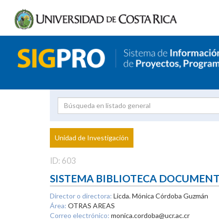
Investigador
Uni
Proyecto
Unidad de Investigación
inves
ID: 603
SISTEMA BIBLIOTECA DOCUMEN
Director o directora:
Licda. Mónica Córdoba Guzmán
Área:
OTRAS AREAS
Correo electrónico:
monica.cordoba@ucr.ac.cr