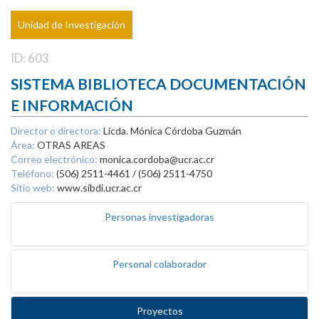
Unidad de Investigación
ID: 603
SISTEMA BIBLIOTECA DOCUMENTACIÓN
E INFORMACIÓN
Director o directora:
Licda. Mónica Córdoba Guzmán
Área:
OTRAS AREAS
Correo electrónico:
monica.cordoba@ucr.ac.cr
Teléfono:
(506) 2511-4461 / (506) 2511-4750
Sitio web:
www.sibdi.ucr.ac.cr
Personas investigadoras
Personal colaborador
Proyectos