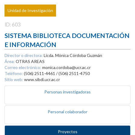
Unidad de Investigación
ID: 603
SISTEMA BIBLIOTECA DOCUMENTACIÓN
E INFORMACIÓN
Director o directora:
Licda. Mónica Córdoba Guzmán
Área:
OTRAS AREAS
Correo electrónico:
monica.cordoba@ucr.ac.cr
Teléfono:
(506) 2511-4461 / (506) 2511-4750
Sitio web:
www.sibdi.ucr.ac.cr
Personas investigadoras
Personal colaborador
Proyectos