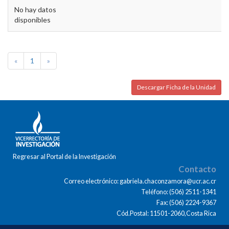
No hay datos
disponibles
«
1
»
Descargar Ficha de la Unidad
Regresar al Portal de la Investigación
Contacto
Correo electrónico: gabriela.chaconzamora@ucr.ac.cr
Teléfono: (506) 2511-1341
Fax: (506) 2224-9367
Cód.Postal: 11501-2060,Costa Rica