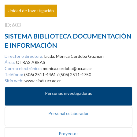
Unidad de Investigación
ID: 603
SISTEMA BIBLIOTECA DOCUMENTACIÓN
E INFORMACIÓN
Director o directora:
Licda. Mónica Córdoba Guzmán
Área:
OTRAS AREAS
Correo electrónico:
monica.cordoba@ucr.ac.cr
Teléfono:
(506) 2511-4461 / (506) 2511-4750
Sitio web:
www.sibdi.ucr.ac.cr
Personas investigadoras
Personal colaborador
Proyectos