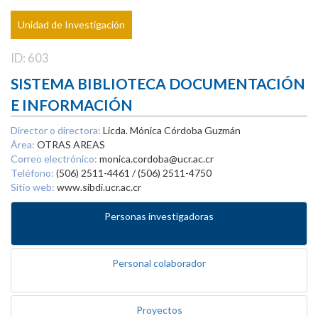
Unidad de Investigación
ID: 603
SISTEMA BIBLIOTECA DOCUMENTACIÓN
E INFORMACIÓN
Director o directora:
Licda. Mónica Córdoba Guzmán
Área:
OTRAS AREAS
Correo electrónico:
monica.cordoba@ucr.ac.cr
Teléfono:
(506) 2511-4461 / (506) 2511-4750
Sitio web:
www.sibdi.ucr.ac.cr
Personas investigadoras
Personal colaborador
Proyectos