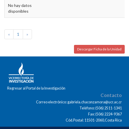
No hay datos
disponibles
«
1
»
Descargar Ficha de la Unidad
Regresar al Portal de la Investigación
Contacto
Correo electrónico: gabriela.chaconzamora@ucr.ac.cr
Teléfono: (506) 2511-1341
Fax: (506) 2224-9367
Cód.Postal: 11501-2060,Costa Rica