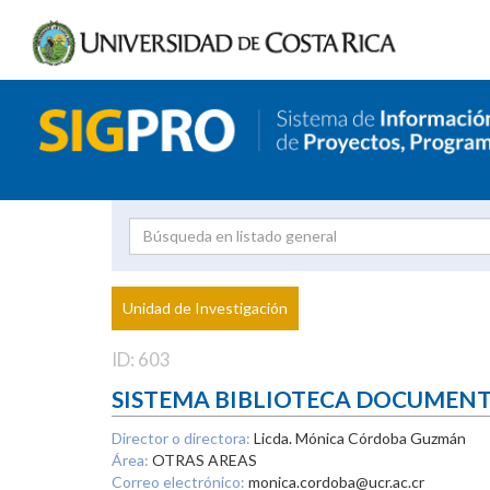
Investigador
Uni
Proyecto
Unidad de Investigación
inves
ID: 603
SISTEMA BIBLIOTECA DOCUMEN
Director o directora:
Licda. Mónica Córdoba Guzmán
Área:
OTRAS AREAS
Correo electrónico:
monica.cordoba@ucr.ac.cr