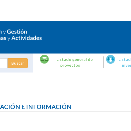
Listado general de
Listad
proyectos
inve
dades de
tigación
TACIÓN E INFORMACIÓN