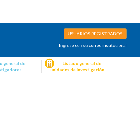
USUARIOS REGISTRADOS
Ingrese con su correo institucional
o general de
Listado general de
stigadores
unidades de investigación