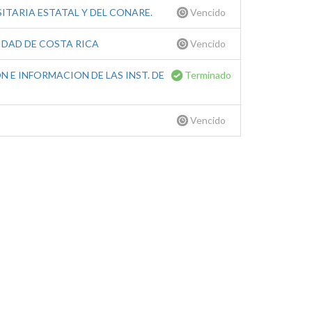
ITARIA ESTATAL Y DEL CONARE.
Vencido
IDAD DE COSTA RICA
Vencido
 E INFORMACION DE LAS INST. DE
Terminado
Vencido
Descargar Ficha de la Unidad
Contacto
Correo electrónico: gabriela.chaconzamora@ucr.ac.cr
Teléfono: (506) 2511-1341
Fax: (506) 2224-9367
Cód.Postal: 11501-2060,Costa Rica