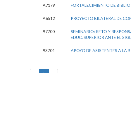
A7179
FORTALECIMIENTO DE BIBLIO
A6512
PROYECTO BILATERAL DE CON
97700
SEMINARIO: RETO Y RESPONSA
EDUC. SUPERIOR ANTE EL SIGL
93704
APOYO DE ASISTENTES A LA 
«
1
»
Regresar al Portal de la Investigación