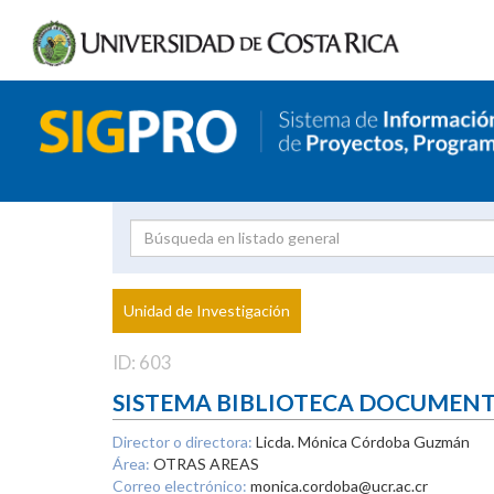
Investigador
Uni
Proyecto
Unidad de Investigación
inves
ID: 603
SISTEMA BIBLIOTECA DOCUMEN
Director o directora:
Licda. Mónica Córdoba Guzmán
Área:
OTRAS AREAS
Correo electrónico:
monica.cordoba@ucr.ac.cr