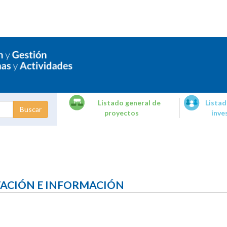
Listado general de
Listad
proyectos
inve
dades de
tigación
TACIÓN E INFORMACIÓN