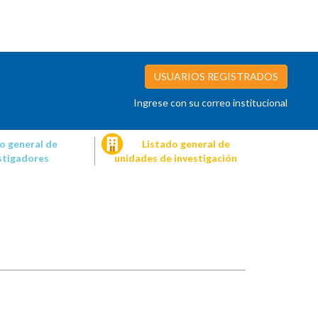
USUARIOS REGISTRADOS
Ingrese con su correo institucional
o general de
Listado general de
stigadores
unidades de investigación