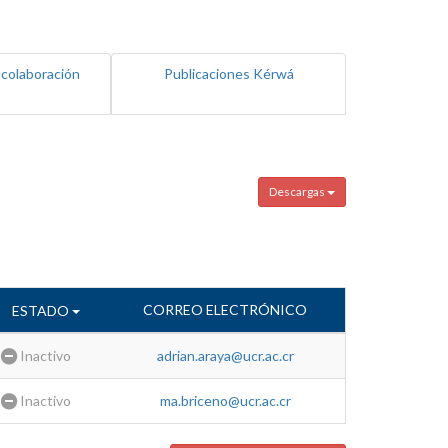
 colaboración
Publicaciones Kérwá
Descargas
CORREO ELECTRÓNICO
ESTADO
Inactivo
adrian.araya@ucr.ac.cr
Inactivo
ma.briceno@ucr.ac.cr