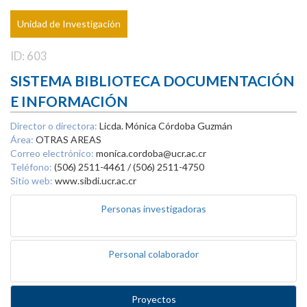
Unidad de Investigación
ID: 603
SISTEMA BIBLIOTECA DOCUMENTACIÓN
E INFORMACIÓN
Director o directora:
Licda. Mónica Córdoba Guzmán
Área:
OTRAS AREAS
Correo electrónico:
monica.cordoba@ucr.ac.cr
Teléfono:
(506) 2511-4461 / (506) 2511-4750
Sitio web:
www.sibdi.ucr.ac.cr
Personas investigadoras
Personal colaborador
Proyectos