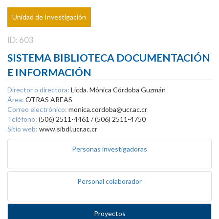
Unidad de Investigación
ID: 603
SISTEMA BIBLIOTECA DOCUMENTACIÓN
E INFORMACIÓN
Director o directora:
Licda. Mónica Córdoba Guzmán
Área:
OTRAS AREAS
Correo electrónico:
monica.cordoba@ucr.ac.cr
Teléfono:
(506) 2511-4461 / (506) 2511-4750
Sitio web:
www.sibdi.ucr.ac.cr
Personas investigadoras
Personal colaborador
Proyectos