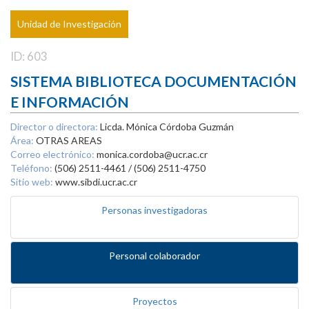
Unidad de Investigación
ID: 603
SISTEMA BIBLIOTECA DOCUMENTACIÓN
E INFORMACIÓN
Director o directora:
Licda. Mónica Córdoba Guzmán
Área:
OTRAS AREAS
Correo electrónico:
monica.cordoba@ucr.ac.cr
Teléfono:
(506) 2511-4461 / (506) 2511-4750
Sitio web:
www.sibdi.ucr.ac.cr
Personas investigadoras
Personal colaborador
Proyectos