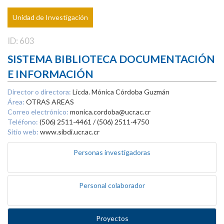
Unidad de Investigación
ID: 603
SISTEMA BIBLIOTECA DOCUMENTACIÓN
E INFORMACIÓN
Director o directora:
Licda. Mónica Córdoba Guzmán
Área:
OTRAS AREAS
Correo electrónico:
monica.cordoba@ucr.ac.cr
Teléfono:
(506) 2511-4461 / (506) 2511-4750
Sitio web:
www.sibdi.ucr.ac.cr
Personas investigadoras
Personal colaborador
Proyectos