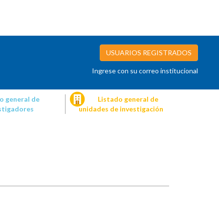
USUARIOS REGISTRADOS
Ingrese con su correo institucional
o general de
Listado general de
stigadores
unidades de investigación