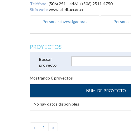
Teléfono:
(506) 2511-4461 / (506) 2511-4750
Sitio web:
www.sibdi.ucr.ac.cr
Personas investigadoras
Personal 
PROYECTOS
Buscar
proyecto
Mostrando
0
proyectos
NÚM. DE PROYECTO
No hay datos disponibles
«
1
»