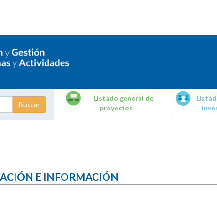
Listado general de
Listad
proyectos
inve
dades de
tigación
TACIÓN E INFORMACIÓN