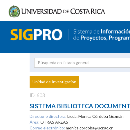
Investigador
Uni
Proyecto
Unidad de Investigación
inves
ID: 603
SISTEMA BIBLIOTECA DOCUMEN
Director o directora:
Licda. Mónica Córdoba Guzmán
Área:
OTRAS AREAS
Correo electrónico:
monica.cordoba@ucr.ac.cr