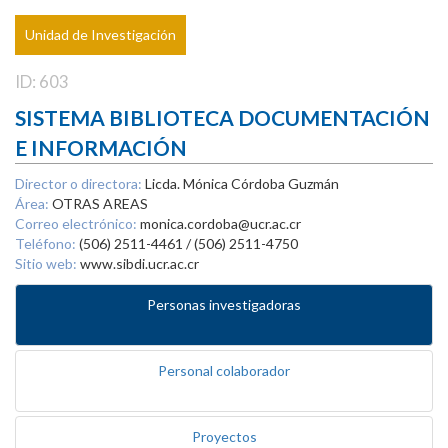
Unidad de Investigación
ID: 603
SISTEMA BIBLIOTECA DOCUMENTACIÓN
E INFORMACIÓN
Director o directora:
Licda. Mónica Córdoba Guzmán
Área:
OTRAS AREAS
Correo electrónico:
monica.cordoba@ucr.ac.cr
Teléfono:
(506) 2511-4461 / (506) 2511-4750
Sitio web:
www.sibdi.ucr.ac.cr
Personas investigadoras
Personal colaborador
Proyectos