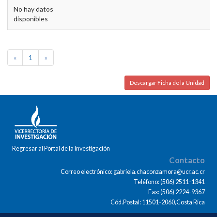
No hay datos
disponibles
«
1
»
Descargar Ficha de la Unidad
Regresar al Portal de la Investigación
Contacto
Correo electrónico: gabriela.chaconzamora@ucr.ac.cr
Teléfono: (506) 2511-1341
Fax: (506) 2224-9367
Cód.Postal: 11501-2060,Costa Rica