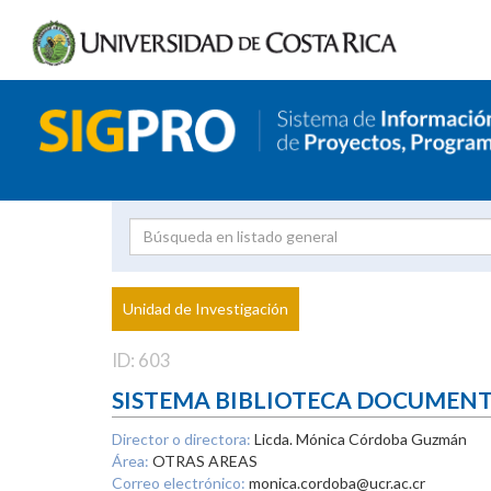
Investigador
Uni
Proyecto
Unidad de Investigación
inves
ID: 603
SISTEMA BIBLIOTECA DOCUMEN
Director o directora:
Licda. Mónica Córdoba Guzmán
Área:
OTRAS AREAS
Correo electrónico:
monica.cordoba@ucr.ac.cr