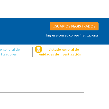
USUARIOS REGISTRADOS
Ingrese con su correo institucional
o general de
Listado general de
stigadores
unidades de investigación