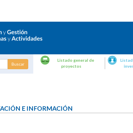
Listado general de
Listad
proyectos
inve
dades de
tigación
TACIÓN E INFORMACIÓN