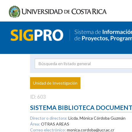
Investigador
Uni
Proyecto
Unidad de Investigación
inves
ID: 603
SISTEMA BIBLIOTECA DOCUMEN
Director o directora:
Licda. Mónica Córdoba Guzmán
Área:
OTRAS AREAS
Correo electrónico:
monica.cordoba@ucr.ac.cr