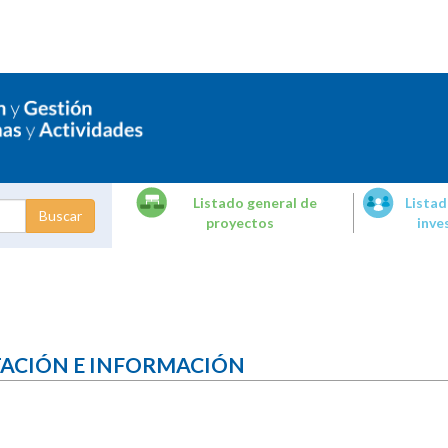
Listado general de
Listad
proyectos
inve
dades de
tigación
TACIÓN E INFORMACIÓN