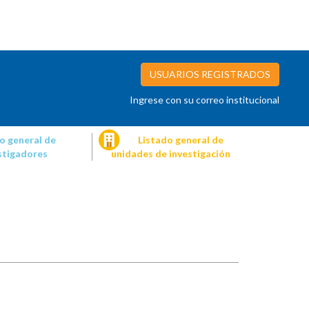
USUARIOS REGISTRADOS
Ingrese con su correo institucional
o general de
Listado general de
stigadores
unidades de investigación