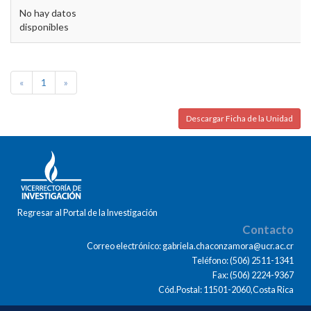
No hay datos
disponibles
«
1
»
Descargar Ficha de la Unidad
Regresar al Portal de la Investigación
Contacto
Correo electrónico: gabriela.chaconzamora@ucr.ac.cr
Teléfono: (506) 2511-1341
Fax: (506) 2224-9367
Cód.Postal: 11501-2060,Costa Rica