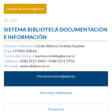
Unidad de Investigación
ID: 603
SISTEMA BIBLIOTECA DOCUMENTACIÓN
E INFORMACIÓN
Director o directora:
Licda. Mónica Córdoba Guzmán
Área:
OTRAS AREAS
Correo electrónico:
monica.cordoba@ucr.ac.cr
Teléfono:
(506) 2511-4461 / (506) 2511-4750
Sitio web:
www.sibdi.ucr.ac.cr
Personas investigadoras
Personal colaborador
Proyectos