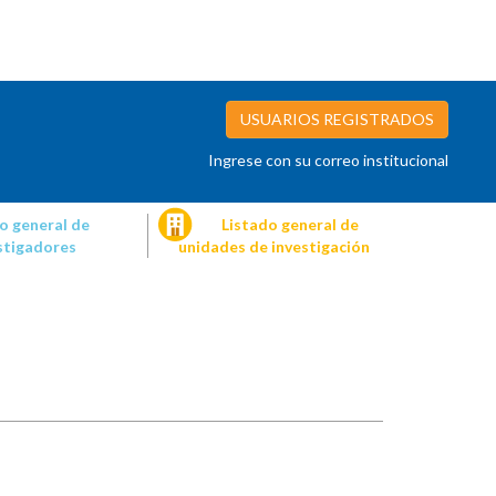
USUARIOS REGISTRADOS
Ingrese con su correo institucional
o general de
Listado general de
stigadores
unidades de investigación