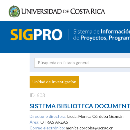
Investigador
Uni
Proyecto
Unidad de Investigación
inves
ID: 603
SISTEMA BIBLIOTECA DOCUMEN
Director o directora:
Licda. Mónica Córdoba Guzmán
Área:
OTRAS AREAS
Correo electrónico:
monica.cordoba@ucr.ac.cr