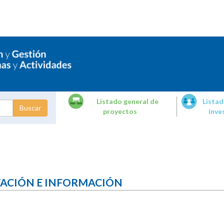
Listado general de
Listad
proyectos
inve
dades de
tigación
TACIÓN E INFORMACIÓN