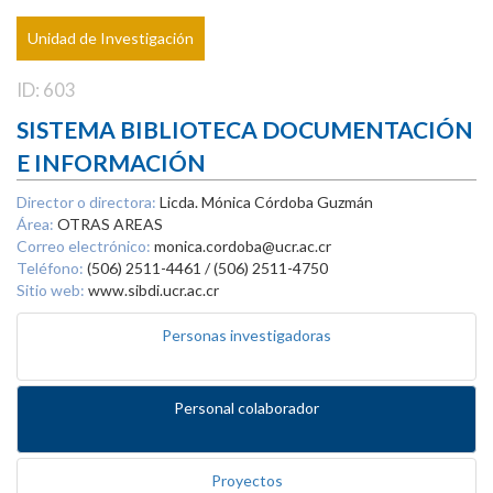
Unidad de Investigación
ID: 603
SISTEMA BIBLIOTECA DOCUMENTACIÓN
E INFORMACIÓN
Director o directora:
Licda. Mónica Córdoba Guzmán
Área:
OTRAS AREAS
Correo electrónico:
monica.cordoba@ucr.ac.cr
Teléfono:
(506) 2511-4461 / (506) 2511-4750
Sitio web:
www.sibdi.ucr.ac.cr
Personas investigadoras
Personal colaborador
Proyectos