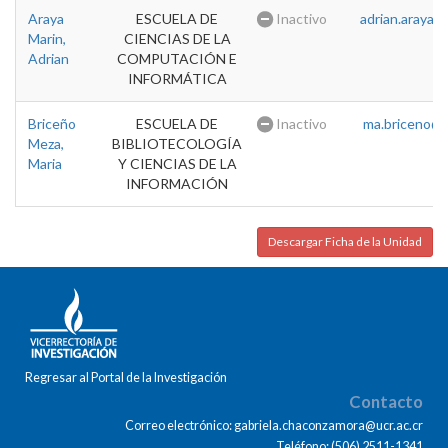
Araya
ESCUELA DE
Inactivo
adrian.araya@u
Marin,
CIENCIAS DE LA
Adrian
COMPUTACIÓN E
INFORMÁTICA
Briceño
ESCUELA DE
Inactivo
ma.briceno@u
Meza,
BIBLIOTECOLOGÍA
Maria
Y CIENCIAS DE LA
INFORMACIÓN
Descargar Ficha de la Unidad
Regresar al Portal de la Investigación
Contacto
Correo electrónico: gabriela.chaconzamora@ucr.ac.cr
Teléfono: (506) 2511-1341