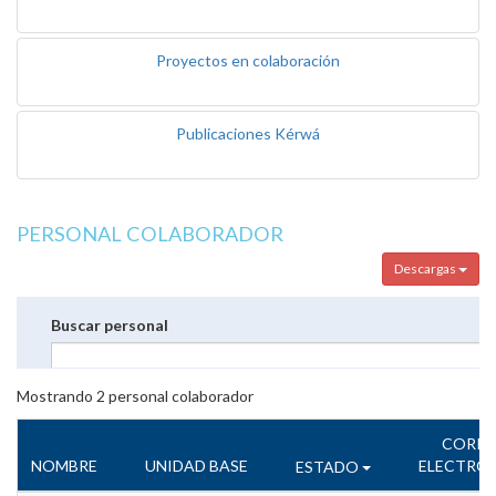
Proyectos en colaboración
Publicaciones Kérwá
PERSONAL COLABORADOR
Descargas
Buscar personal
Mostrando
2
personal colaborador
CORR
NOMBRE
UNIDAD BASE
ELECTRÓ
ESTADO