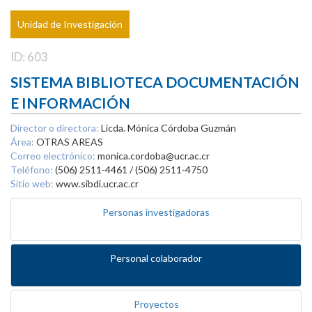
Unidad de Investigación
ID: 603
SISTEMA BIBLIOTECA DOCUMENTACIÓN
E INFORMACIÓN
Director o directora:
Licda. Mónica Córdoba Guzmán
Área:
OTRAS AREAS
Correo electrónico:
monica.cordoba@ucr.ac.cr
Teléfono:
(506) 2511-4461 / (506) 2511-4750
Sitio web:
www.sibdi.ucr.ac.cr
Personas investigadoras
Personal colaborador
Proyectos