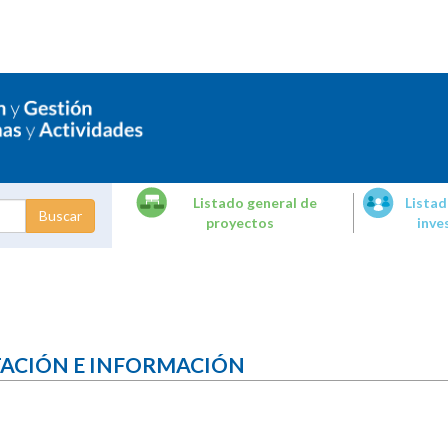
Listado general de
Listad
proyectos
inve
dades de
tigación
TACIÓN E INFORMACIÓN