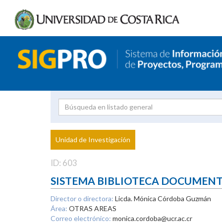
Investigador
Uni
Proyecto
Unidad de Investigación
inves
ID: 603
SISTEMA BIBLIOTECA DOCUMEN
Director o directora:
Licda. Mónica Córdoba Guzmán
Área:
OTRAS AREAS
Correo electrónico:
monica.cordoba@ucr.ac.cr