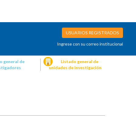
USUARIOS REGISTRADOS
Ingrese con su correo institucional
o general de
Listado general de
stigadores
unidades de investigación