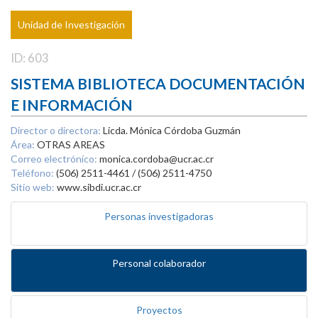
Unidad de Investigación
ID: 603
SISTEMA BIBLIOTECA DOCUMENTACIÓN
E INFORMACIÓN
Director o directora:
Licda. Mónica Córdoba Guzmán
Área:
OTRAS AREAS
Correo electrónico:
monica.cordoba@ucr.ac.cr
Teléfono:
(506) 2511-4461 / (506) 2511-4750
Sitio web:
www.sibdi.ucr.ac.cr
Personas investigadoras
Personal colaborador
Proyectos