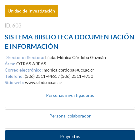
Unidad de Investigación
ID: 603
SISTEMA BIBLIOTECA DOCUMENTACIÓN
E INFORMACIÓN
Director o directora:
Licda. Mónica Córdoba Guzmán
Área:
OTRAS AREAS
Correo electrónico:
monica.cordoba@ucr.ac.cr
Teléfono:
(506) 2511-4461 / (506) 2511-4750
Sitio web:
www.sibdi.ucr.ac.cr
Personas investigadoras
Personal colaborador
Proyectos