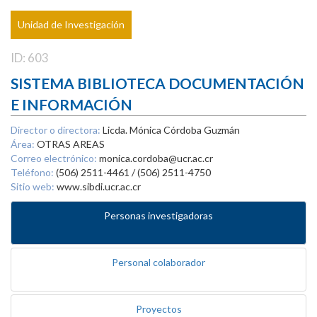
Unidad de Investigación
ID: 603
SISTEMA BIBLIOTECA DOCUMENTACIÓN
E INFORMACIÓN
Director o directora:
Licda. Mónica Córdoba Guzmán
Área:
OTRAS AREAS
Correo electrónico:
monica.cordoba@ucr.ac.cr
Teléfono:
(506) 2511-4461 / (506) 2511-4750
Sitio web:
www.sibdi.ucr.ac.cr
Personas investigadoras
Personal colaborador
Proyectos