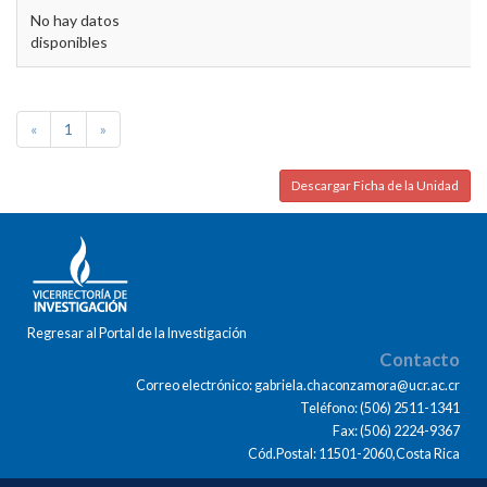
No hay datos
disponibles
«
1
»
Descargar Ficha de la Unidad
Regresar al Portal de la Investigación
Contacto
Correo electrónico: gabriela.chaconzamora@ucr.ac.cr
Teléfono: (506) 2511-1341
Fax: (506) 2224-9367
Cód.Postal: 11501-2060,Costa Rica