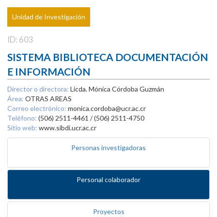
Unidad de Investigación
ID: 603
SISTEMA BIBLIOTECA DOCUMENTACIÓN
E INFORMACIÓN
Director o directora:
Licda. Mónica Córdoba Guzmán
Área:
OTRAS AREAS
Correo electrónico:
monica.cordoba@ucr.ac.cr
Teléfono:
(506) 2511-4461 / (506) 2511-4750
Sitio web:
www.sibdi.ucr.ac.cr
Personas investigadoras
Personal colaborador
Proyectos