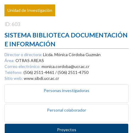
Unidad de Investigación
ID: 603
SISTEMA BIBLIOTECA DOCUMENTACIÓN
E INFORMACIÓN
Director o directora:
Licda. Mónica Córdoba Guzmán
Área:
OTRAS AREAS
Correo electrónico:
monica.cordoba@ucr.ac.cr
Teléfono:
(506) 2511-4461 / (506) 2511-4750
Sitio web:
www.sibdi.ucr.ac.cr
Personas investigadoras
Personal colaborador
Proyectos