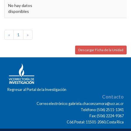
No hay datos
disponibles
«
1
»
Descargar Ficha de la Unidad
Regresar al Portal de la Investigación
Contacto
Correo electrónico: gabriela.chaconzamora@ucr.ac.cr
Teléfono: (506) 2511-1341
Fax: (506) 2224-9367
Cód.Postal: 11501-2060,Costa Rica