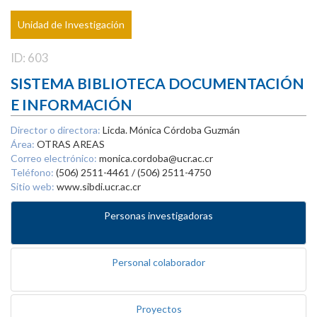
Unidad de Investigación
ID: 603
SISTEMA BIBLIOTECA DOCUMENTACIÓN
E INFORMACIÓN
Director o directora:
Licda. Mónica Córdoba Guzmán
Área:
OTRAS AREAS
Correo electrónico:
monica.cordoba@ucr.ac.cr
Teléfono:
(506) 2511-4461 / (506) 2511-4750
Sitio web:
www.sibdi.ucr.ac.cr
Personas investigadoras
Personal colaborador
Proyectos