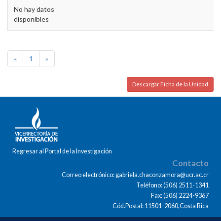
No hay datos
disponibles
«
1
»
Descargar Ficha de la Unidad
Regresar al Portal de la Investigación
Contacto
Correo electrónico: gabriela.chaconzamora@ucr.ac.cr
Teléfono: (506) 2511-1341
Fax: (506) 2224-9367
Cód.Postal: 11501-2060,Costa Rica