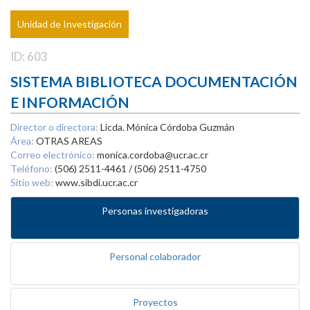
Unidad de Investigación
ID: 603
SISTEMA BIBLIOTECA DOCUMENTACIÓN
E INFORMACIÓN
Director o directora:
Licda. Mónica Córdoba Guzmán
Área:
OTRAS AREAS
Correo electrónico:
monica.cordoba@ucr.ac.cr
Teléfono:
(506) 2511-4461 / (506) 2511-4750
Sitio web:
www.sibdi.ucr.ac.cr
Personas investigadoras
Personal colaborador
Proyectos