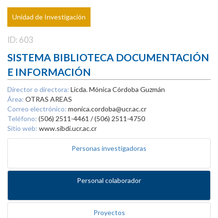
Unidad de Investigación
ID: 603
SISTEMA BIBLIOTECA DOCUMENTACIÓN
E INFORMACIÓN
Director o directora:
Licda. Mónica Córdoba Guzmán
Área:
OTRAS AREAS
Correo electrónico:
monica.cordoba@ucr.ac.cr
Teléfono:
(506) 2511-4461 / (506) 2511-4750
Sitio web:
www.sibdi.ucr.ac.cr
Personas investigadoras
Personal colaborador
Proyectos