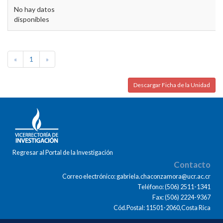
No hay datos
disponibles
«
1
»
Descargar Ficha de la Unidad
Regresar al Portal de la Investigación
Contacto
Correo electrónico: gabriela.chaconzamora@ucr.ac.cr
Teléfono: (506) 2511-1341
Fax: (506) 2224-9367
Cód.Postal: 11501-2060,Costa Rica