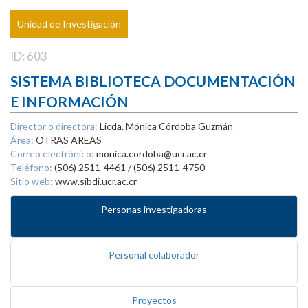
Unidad de Investigación
ID: 603
SISTEMA BIBLIOTECA DOCUMENTACIÓN
E INFORMACIÓN
Director o directora:
Licda. Mónica Córdoba Guzmán
Área:
OTRAS AREAS
Correo electrónico:
monica.cordoba@ucr.ac.cr
Teléfono:
(506) 2511-4461 / (506) 2511-4750
Sitio web:
www.sibdi.ucr.ac.cr
Personas investigadoras
Personal colaborador
Proyectos