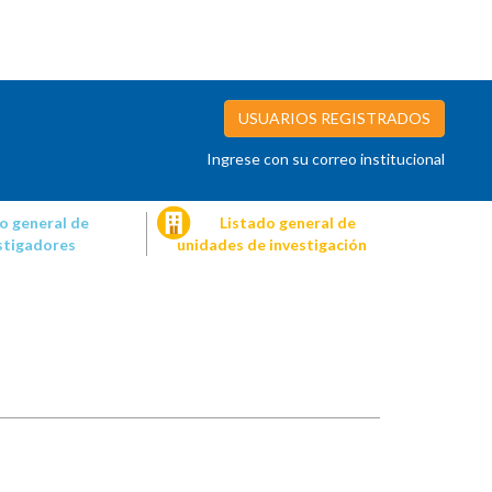
USUARIOS REGISTRADOS
Ingrese con su correo institucional
o general de
Listado general de
stigadores
unidades de investigación