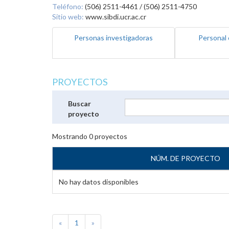
Teléfono:
(506) 2511-4461 / (506) 2511-4750
Sitio web:
www.sibdi.ucr.ac.cr
Personas investigadoras
Personal 
PROYECTOS
Buscar
proyecto
Mostrando
0
proyectos
NÚM. DE PROYECTO
No hay datos disponibles
«
1
»