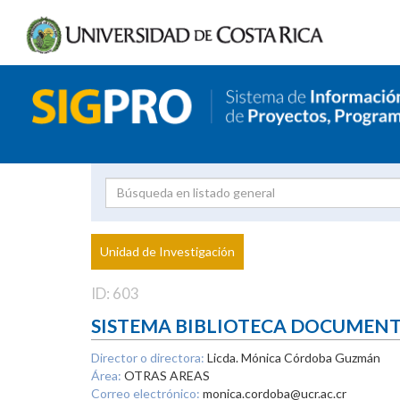
Investigador
Uni
Proyecto
Unidad de Investigación
inves
ID: 603
SISTEMA BIBLIOTECA DOCUMEN
Director o directora:
Licda. Mónica Córdoba Guzmán
Área:
OTRAS AREAS
Correo electrónico:
monica.cordoba@ucr.ac.cr