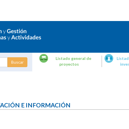
Listado general de
Listad
proyectos
inve
dades de
tigación
TACIÓN E INFORMACIÓN