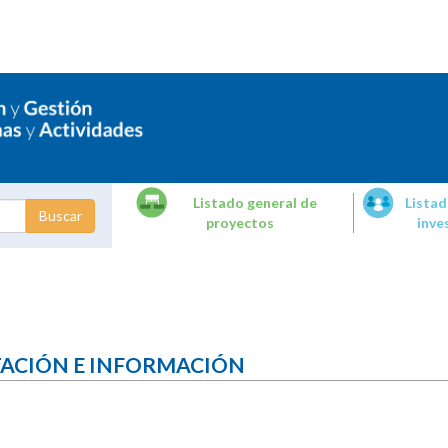
Listado general de
Listad
proyectos
inve
dades de
tigación
TACIÓN E INFORMACIÓN