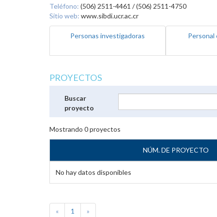
Teléfono:
(506) 2511-4461 / (506) 2511-4750
Sitio web:
www.sibdi.ucr.ac.cr
Personas investigadoras
Personal 
PROYECTOS
Buscar
proyecto
Mostrando
0
proyectos
NÚM. DE PROYECTO
No hay datos disponibles
«
1
»