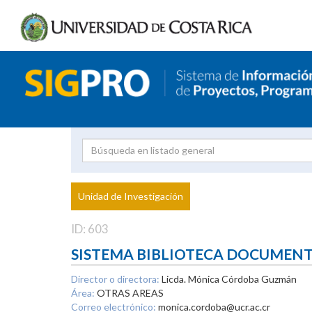
Investigador
Uni
Proyecto
Unidad de Investigación
inves
ID: 603
SISTEMA BIBLIOTECA DOCUMEN
Director o directora:
Licda. Mónica Córdoba Guzmán
Área:
OTRAS AREAS
Correo electrónico:
monica.cordoba@ucr.ac.cr