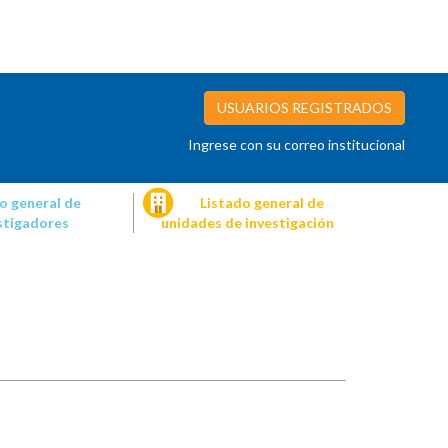
USUARIOS REGISTRADOS
Ingrese con su correo institucional
o general de
Listado general de
stigadores
unidades de investigación