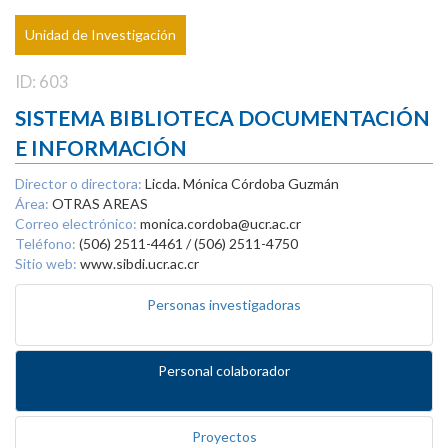
Unidad de Investigación
ID: 603
SISTEMA BIBLIOTECA DOCUMENTACIÓN
E INFORMACIÓN
Director o directora:
Licda. Mónica Córdoba Guzmán
Área:
OTRAS AREAS
Correo electrónico:
monica.cordoba@ucr.ac.cr
Teléfono:
(506) 2511-4461 / (506) 2511-4750
Sitio web:
www.sibdi.ucr.ac.cr
Personas investigadoras
Personal colaborador
Proyectos